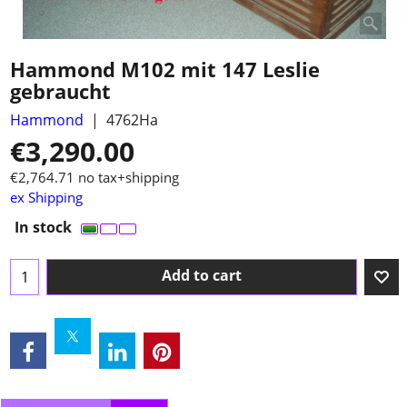
Hammond M102 mit 147 Leslie
gebraucht
Hammond
4762Ha
€
3,290.00
€
2,764.71
no tax+shipping
ex Shipping
In stock
Add to cart